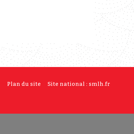
s
Plan du site
Site national : smlh.fr