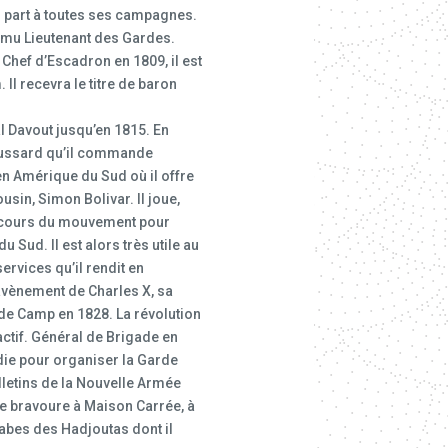
 part à toutes ses campagnes.
promu Lieutenant des Gardes.
 Chef d’Escadron en 1809, il est
 Il recevra le titre de baron
al Davout jusqu’en 1815. En
ssard qu’il commande
 en Amérique du Sud où il offre
usin, Simon Bolivar. Il joue,
au cours du mouvement pour
 Sud. Il est alors très utile au
ervices qu’il rendit en
’avènement de Charles X, sa
e Camp en 1828. La révolution
ctif. Général de Brigade en
die pour organiser la Garde
lletins de la Nouvelle Armée
ide bravoure à Maison Carrée, à
rabes des Hadjoutas dont il