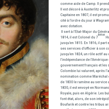
comme aide de Camp. Il prend
Il est décoré à Austerlitz et 
Capitaine en 1807, il est promu
cité à l’ordre du jour à Wagram.
avec dotation.
Il sert à l’Etat-Major du Génér
ème
1814, il est Colonel du 7
Hu
jusqu’en 1815. En 1816, il part
ses services d’officier à son co
jusqu’en 1824, un rôle actif 
l’indépendance de l’Amérique du
gouvernement français et les s
Colombie lui valurent, après l
nomination comme Maréchal d
de 1830 le ramène au service a
1830, il est envoyé en Norman
Royale, puis en Algérie. Les bu
font état, alors, de son intrép
Boufarik et contre les tribus a