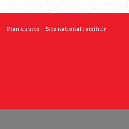
s
Plan du site
Site national : smlh.fr