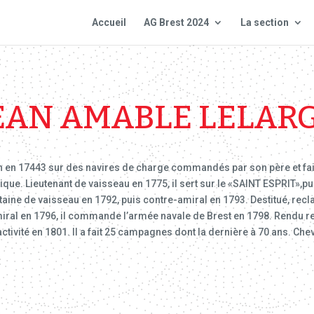
Accueil
AG Brest 2024
La section
EAN AMABLE LELAR
n en 17443 sur des navires de charge commandés par son père et fait
rique. Lieutenant de vaisseau en 1775, il sert sur le «SAINT ESPRIT»,p
apitaine de vaisseau en 1792, puis contre-amiral en 1793. Destitué, 
iral en 1796, il commande l’armée navale de Brest en 1798. Rendu res
ctivité en 1801. Il a fait 25 campagnes dont la dernière à 70 ans. Chev