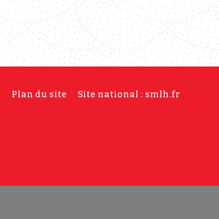
s
Plan du site
Site national : smlh.fr