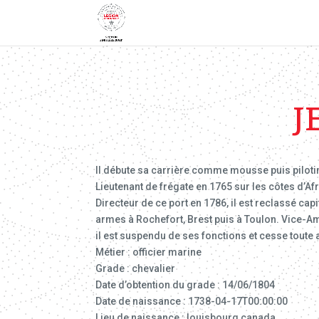
J
Il débute sa carrière comme mousse puis piloti
Lieutenant de frégate en 1765 sur les côtes d’Af
Directeur de ce port en 1786, il est reclassé c
armes à Rochefort, Brest puis à Toulon. Vice-Am
il est suspendu de ses fonctions et cesse toute a
Métier : officier marine
Grade : chevalier
Date d’obtention du grade : 14/06/1804
Date de naissance : 1738-04-17T00:00:00
Lieu de naissance : louisbourg canada