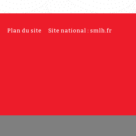
s
Plan du site
Site national : smlh.fr