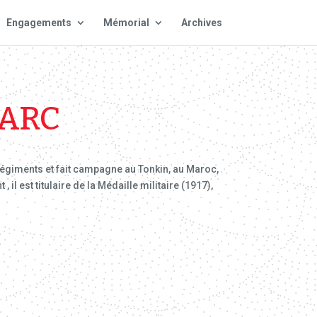
Engagements
Mémorial
Archives
MARC
 régiments et fait campagne au Tonkin, au Maroc,
il est titulaire de la Médaille militaire (1917),