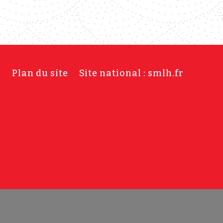
s
Plan du site
Site national : smlh.fr