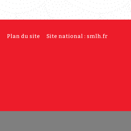
s
Plan du site
Site national : smlh.fr