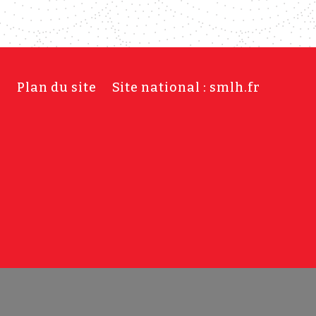
s
Plan du site
Site national : smlh.fr