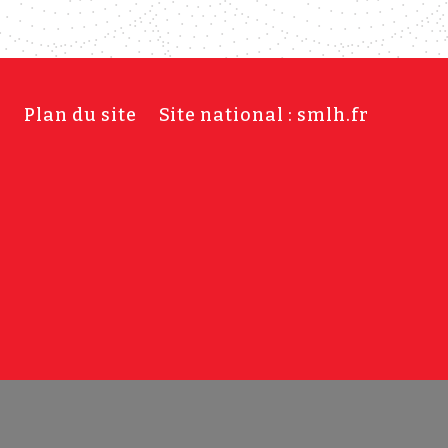
s
Plan du site
Site national : smlh.fr