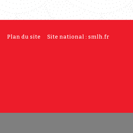
s
Plan du site
Site national : smlh.fr