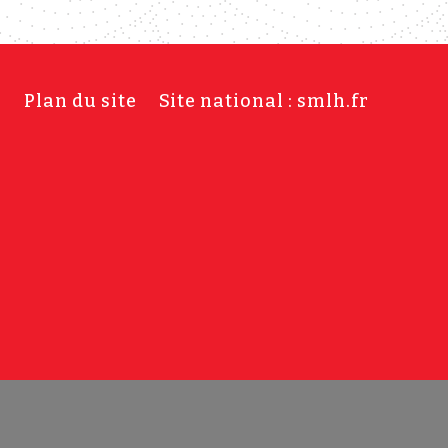
s
Plan du site
Site national : smlh.fr