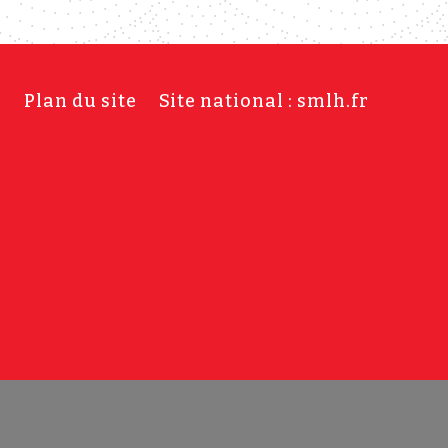
s
Plan du site
Site national : smlh.fr