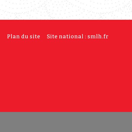
s
Plan du site
Site national : smlh.fr