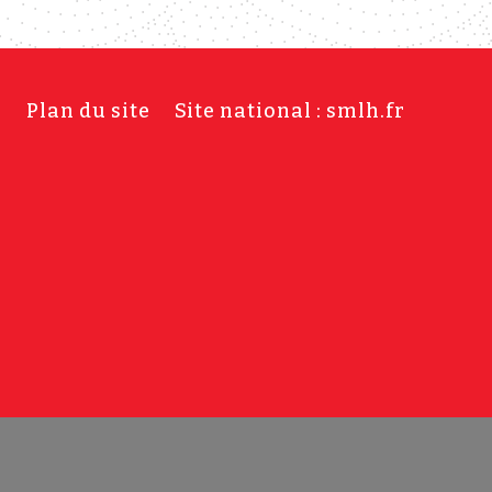
s
Plan du site
Site national : smlh.fr