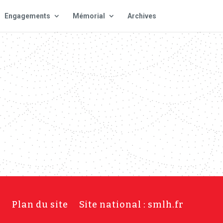
Engagements
Mémorial
Archives
s
Plan du site
Site national : smlh.fr