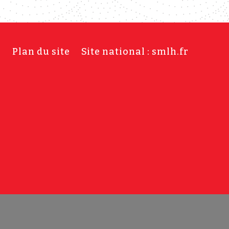
s
Plan du site
Site national : smlh.fr