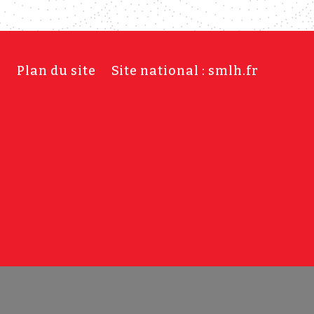
s
Plan du site
Site national : smlh.fr