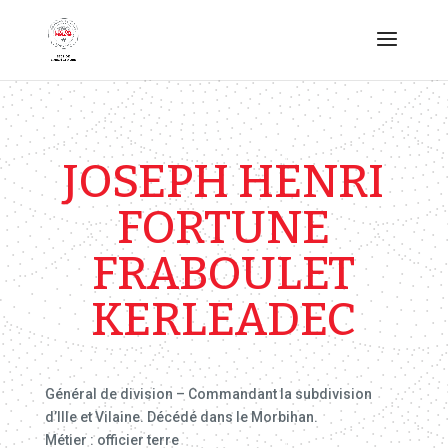
JOSEPH HENRI
FORTUNE
FRABOULET
KERLEADEC
Général de division – Commandant la subdivision
d’Ille et Vilaine. Décédé dans le Morbihan.
Métier : officier terre