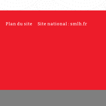
s
Plan du site
Site national : smlh.fr