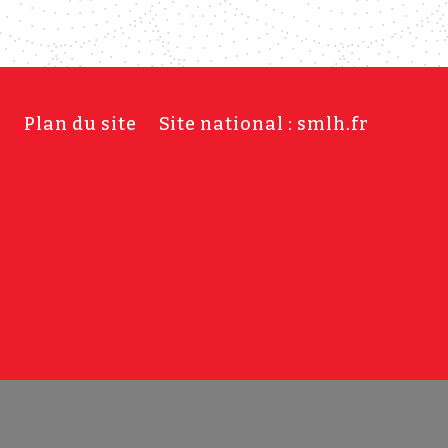
s
Plan du site
Site national : smlh.fr