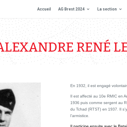
Accueil
AG Brest 2024
La section
 ALEXANDRE RENÉ LE
En 1932, il est engagé volontai
Il est affecté au 10e RMIC en
1936 puis comme sergent au Rég
du Tchad (RTST) en 1937. Il s’y
l’armistice.
Il participe ensuite avec le Bat