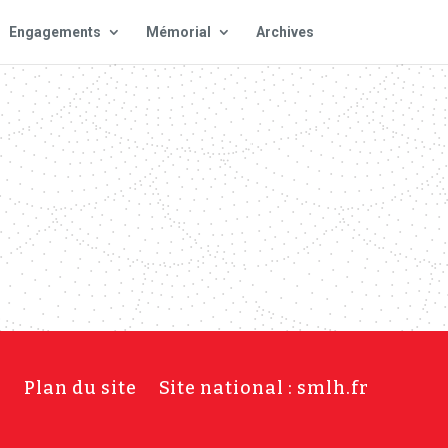
Engagements
Mémorial
Archives
s
Plan du site
Site national : smlh.fr