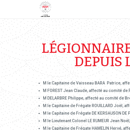
LÉGIONNAIRE
DEPUIS 
M le Capitaine de Vaisseau BARA Patrice, affe
M FOREST Jean Claude, affecté au comité de
M DELARBRE Philippe, affecté au comité de Bre
M le Capitaine de Frégate ROUILLARD Joël, a
M le Capitaine de Frégate DE KERSAUSON DE P
M le Lieutenant Colonel LE RUMEUR Jean Noël,
M le Capitaine de Frégate HAMELIN Hervé, affe