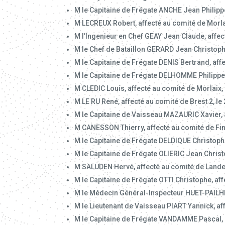
M le Capitaine de Frégate ANCHE Jean Philippe
M LECREUX Robert, affecté au comité de Morla
M l’Ingenieur en Chef GEAY Jean Claude, affec
M le Chef de Bataillon GERARD Jean Christoph
M le Capitaine de Frégate DENIS Bertrand, aff
M le Capitaine de Frégate DELHOMME Philippe, 
M CLEDIC Louis, affecté au comité de Morlaix,
M LE RU René, affecté au comité de Brest 2, le
M le Capitaine de Vaisseau MAZAURIC Xavier, a
M CANESSON Thierry, affecté au comité de Fin
M le Capitaine de Frégate DELDIQUE Christophe
M le Capitaine de Frégate OLIERIC Jean Christ
M SALUDEN Hervé, affecté au comité de Lande
M le Capitaine de Frégate OTTI Christophe, aff
M le Médecin Général-Inspecteur HUET-PAILHES
M le Lieutenant de Vaisseau PIART Yannick, af
M le Capitaine de Frégate VANDAMME Pascal, a