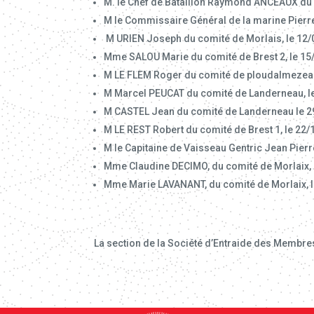
M. le Chef de Bataillon Raymond ANCEAUX du c
M le Commissaire Général de la marine Pierr
M URIEN Joseph du comité de Morlais, le 12/
Mme SALOU Marie du comité de Brest 2, le 15
M LE FLEM Roger du comité de ploudalmezeau
M Marcel PEUCAT du comité de Landerneau, l
M CASTEL Jean du comité de Landerneau le 2
M LE REST Robert du comité de Brest 1, le 22
M le Capitaine de Vaisseau Gentric Jean Pierr
Mme Claudine DECIMO, du comité de Morlaix, 
Mme Marie LAVANANT, du comité de Morlaix, le
La section de la Société d’Entraide des Membre