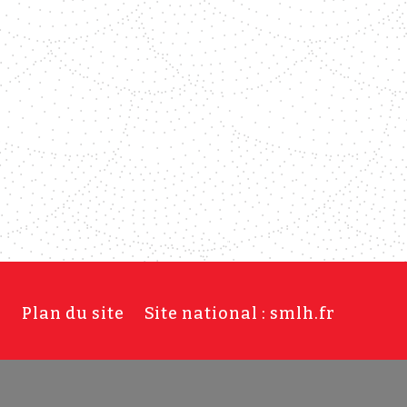
s
Plan du site
Site national : smlh.fr