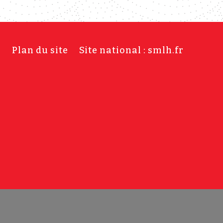
s
Plan du site
Site national : smlh.fr