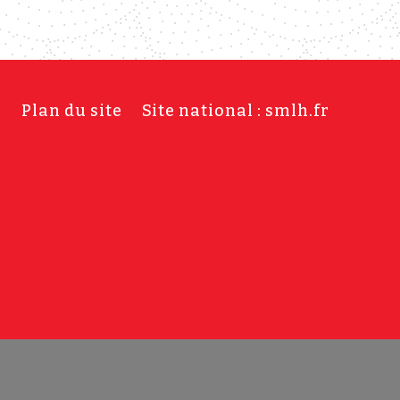
s
Plan du site
Site national : smlh.fr