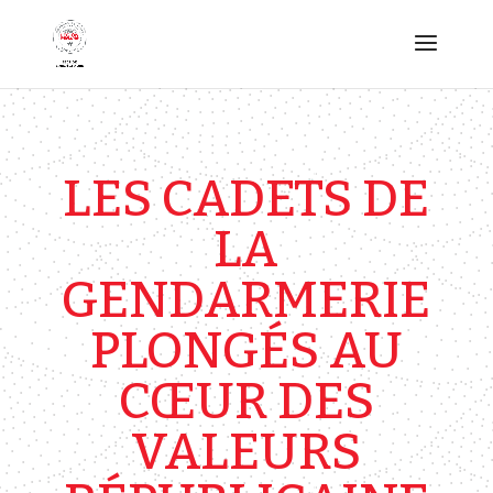
LES CADETS DE
LA
GENDARMERIE
PLONGÉS AU
CŒUR DES
VALEURS