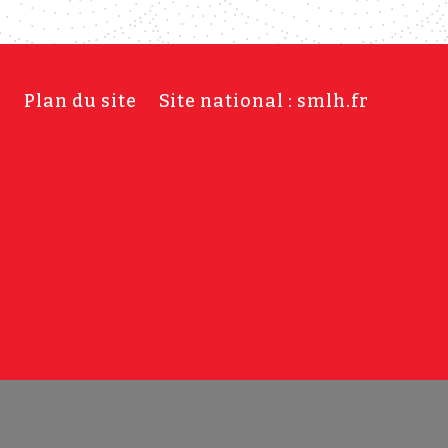
s
Plan du site
Site national : smlh.fr