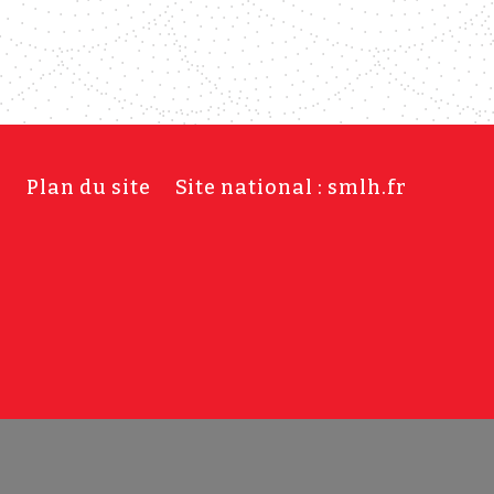
s
Plan du site
Site national : smlh.fr