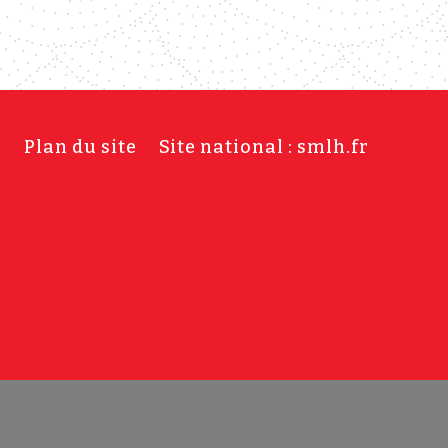
s
Plan du site
Site national : smlh.fr