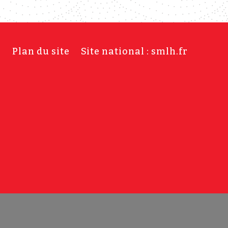
s
Plan du site
Site national : smlh.fr