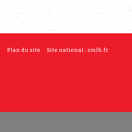
s
Plan du site
Site national : smlh.fr