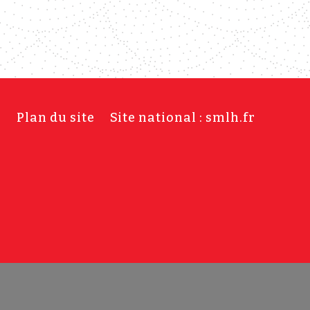
s
Plan du site
Site national : smlh.fr