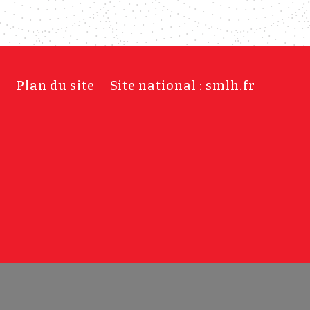
s
Plan du site
Site national : smlh.fr