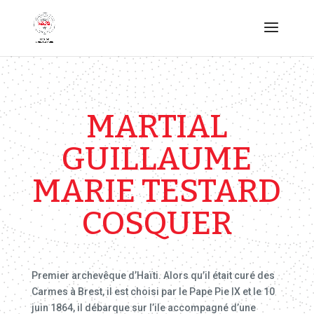
MARTIAL
GUILLAUME
MARIE TESTARD
COSQUER
Premier archevêque d’Haïti. Alors qu’il était curé des
Carmes à Brest, il est choisi par le Pape Pie IX et le 10
juin 1864, il débarque sur l’ile accompagné d’une