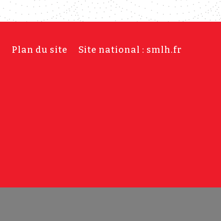
s
Plan du site
Site national : smlh.fr