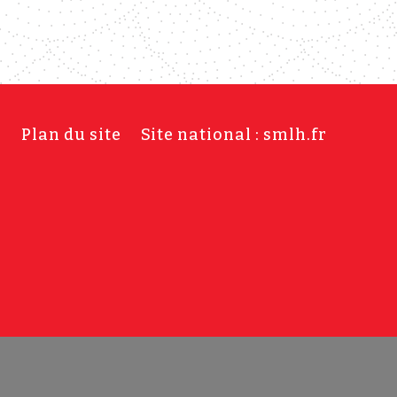
s
Plan du site
Site national : smlh.fr