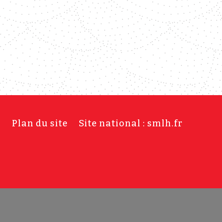
s
Plan du site
Site national : smlh.fr