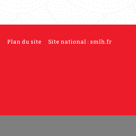
s
Plan du site
Site national : smlh.fr