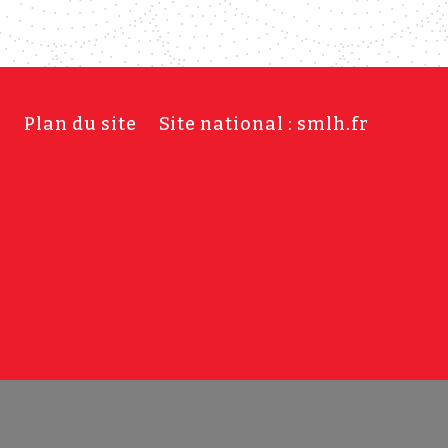
s
Plan du site
Site national : smlh.fr