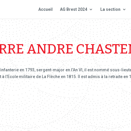
Accueil
AG Brest 2024
La section
ERRE ANDRE CHASTE
fanterie en 1793, sergent-major en l’An VI, il est nommé sous-lieutena
 l’Ecole militaire de La Flèche en 1815. Il est admis à la retraite en 