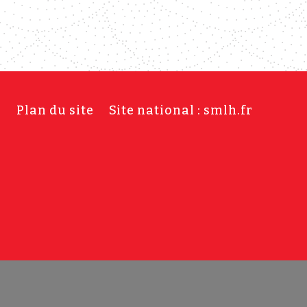
s
Plan du site
Site national : smlh.fr