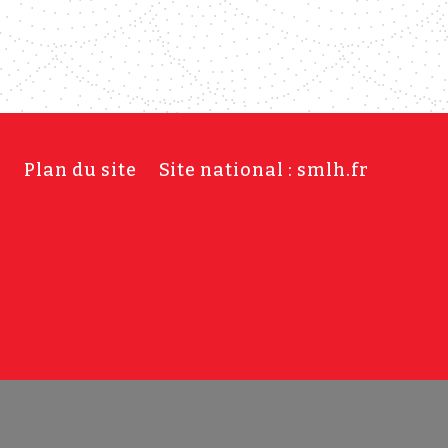
s
Plan du site
Site national : smlh.fr