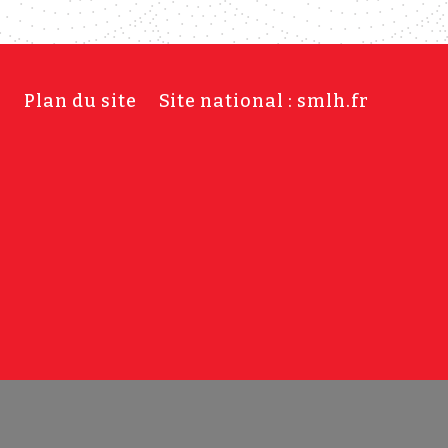
s
Plan du site
Site national : smlh.fr