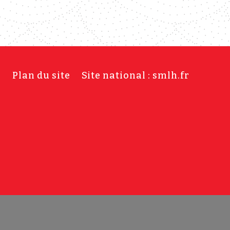
s
Plan du site
Site national : smlh.fr