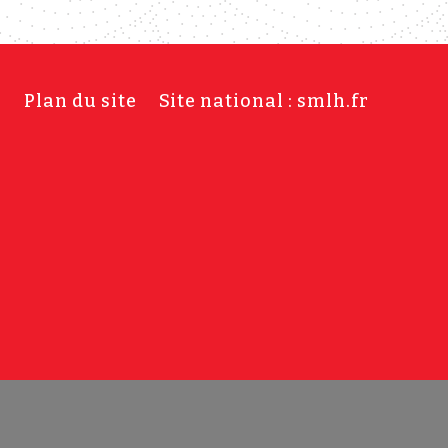
s
Plan du site
Site national : smlh.fr