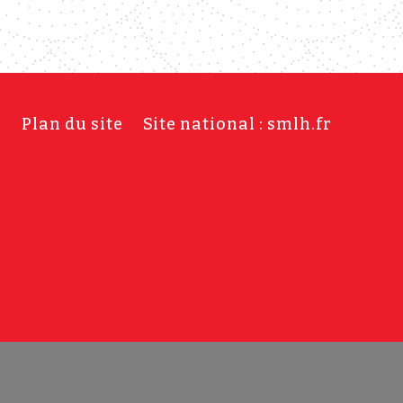
s
Plan du site
Site national : smlh.fr