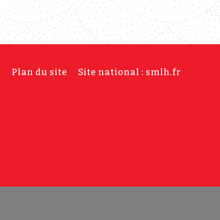
s
Plan du site
Site national : smlh.fr