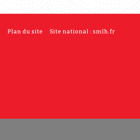
s
Plan du site
Site national : smlh.fr