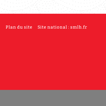
s
Plan du site
Site national : smlh.fr